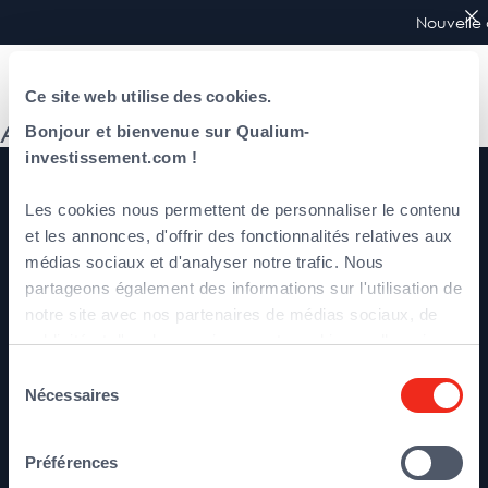
Nouvelle 
Ce site web utilise des cookies.
Auteur/autrice :
candrault
Bonjour et bienvenue sur Qualium-
investissement.com !
Les cookies nous permettent de personnaliser le contenu
et les annonces, d'offrir des fonctionnalités relatives aux
médias sociaux et d'analyser notre trafic. Nous
partageons également des informations sur l'utilisation de
À propos
notre site avec nos partenaires de médias sociaux, de
L’équipe
publicité et d'analyse, qui peuvent combiner celles-ci
Participations
avec d'autres informations que vous leur avez fournies
Sélection
ou qu'ils ont collectées lors de votre utilisation de leurs
Nécessaires
du
services.
consentement
Contact
Préférences