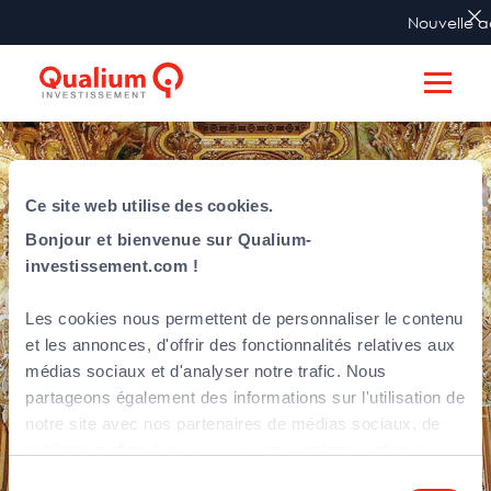
Nouvelle ad
Ce site web utilise des cookies.
Bonjour et bienvenue sur Qualium-
investissement.com !
Les cookies nous permettent de personnaliser le contenu
et les annonces, d'offrir des fonctionnalités relatives aux
Exxelia-Eurofarad
médias sociaux et d'analyser notre trafic. Nous
partageons également des informations sur l'utilisation de
notre site avec nos partenaires de médias sociaux, de
Composants passifs électroniques
publicité et d'analyse, qui peuvent combiner celles-ci
avec d'autres informations que vous leur avez fournies
Sélection