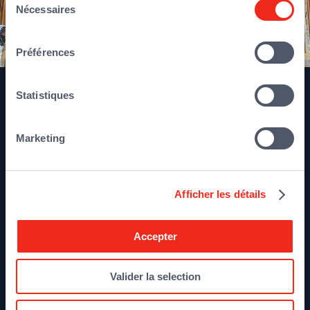
ou qu'ils ont collectées lors de votre utilisation de leurs
Nécessaires
du
services.
consentement
Préférences
Statistiques
Marketing
À propos
L’équipe
Afficher les détails
Participations
Accepter
Contact
Valider la selection
Mentions légales
Plan du site