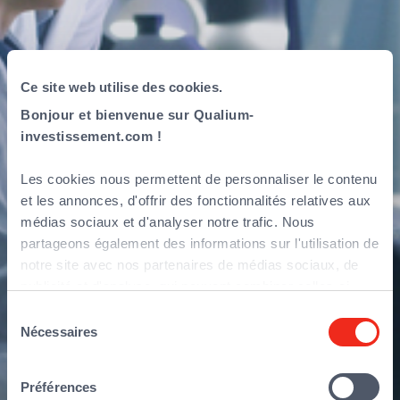
Qualium
Ce site web utilise des cookies.
accompagne
Bonjour et bienvenue sur Qualium-
investissement.com !
REALEASE Capital,
Les cookies nous permettent de personnaliser le contenu
spécialiste de la
et les annonces, d'offrir des fonctionnalités relatives aux
médias sociaux et d'analyser notre trafic. Nous
location
partageons également des informations sur l'utilisation de
notre site avec nos partenaires de médias sociaux, de
financière
publicité et d'analyse, qui peuvent combiner celles-ci
avec d'autres informations que vous leur avez fournies
Sélection
ou qu'ils ont collectées lors de votre utilisation de leurs
Nécessaires
du
services.
consentement
Préférences