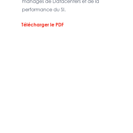
managés de Datacenters et de la
performance du SI.
Télécharger le PDF
À propos
L’équipe
Participations