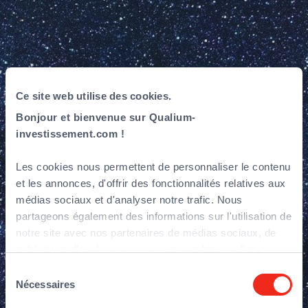
Ce site web utilise des cookies.
Qualium accélère
Bonjour et bienvenue sur Qualium-
investissement.com !
la croissance de
Les cookies nous permettent de personnaliser le contenu
Constellation
et les annonces, d'offrir des fonctionnalités relatives aux
médias sociaux et d'analyser notre trafic. Nous
partageons également des informations sur l'utilisation de
notre site avec nos partenaires de médias sociaux, de
publicité et d'analyse, qui peuvent combiner celles-ci
avec d'autres informations que vous leur avez fournies
Sélection
ou qu'ils ont collectées lors de votre utilisation de leurs
Nécessaires
du
services.
consentement